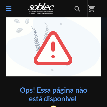
shopping_cart
ERRO 404
Ops! Essa página não
está disponível